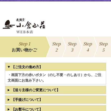
Step 1
Step
Step
Step
Step
2
3
4
5
お買い物かご
【ご注文の進め方】
・画面下方の赤いボタン（のし不要・のしあり）から、ご注
文画面にお進み下さい。
【送り主様のご変更について】
【手提げについて】
【お熨斗について】