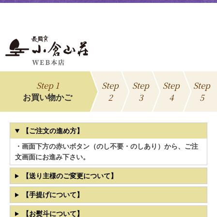
Step 1
Step
Step
Step
Step
2
3
4
5
お買い物かご
【ご注文の進め方】
・画面下方の赤いボタン（のし不要・のしあり）から、ご注
文画面にお進み下さい。
【送り主様のご変更について】
【手提げについて】
【お熨斗について】