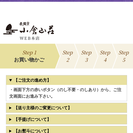
Step 1
Step
Step
Step
Step
2
3
4
5
お買い物かご
【ご注文の進め方】
・画面下方の赤いボタン（のし不要・のしあり）から、ご注
文画面にお進み下さい。
【送り主様のご変更について】
【手提げについて】
【お熨斗について】