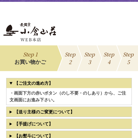
Step 1
Step
Step
Step
Step
2
3
4
5
お買い物かご
【ご注文の進め方】
・画面下方の赤いボタン（のし不要・のしあり）から、ご注
文画面にお進み下さい。
【送り主様のご変更について】
【手提げについて】
【お熨斗について】