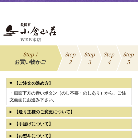
Step 1
Step
Step
Step
Step
2
3
4
5
お買い物かご
【ご注文の進め方】
・画面下方の赤いボタン（のし不要・のしあり）から、ご注
文画面にお進み下さい。
【送り主様のご変更について】
【手提げについて】
【お熨斗について】