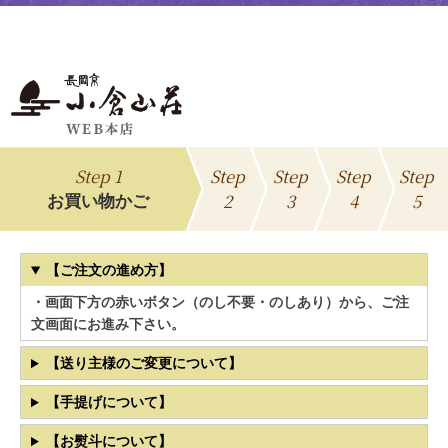
Step 1
Step
Step
Step
Step
2
3
4
5
お買い物かご
【ご注文の進め方】
・画面下方の赤いボタン（のし不要・のしあり）から、ご注
文画面にお進み下さい。
【送り主様のご変更について】
【手提げについて】
【お熨斗について】