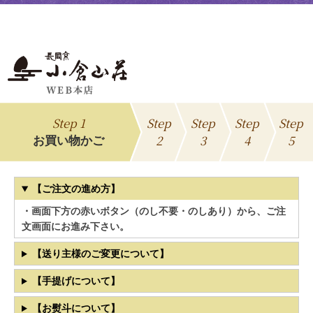
Step 1
Step
Step
Step
Step
2
3
4
5
お買い物かご
【ご注文の進め方】
・画面下方の赤いボタン（のし不要・のしあり）から、ご注
文画面にお進み下さい。
【送り主様のご変更について】
【手提げについて】
【お熨斗について】