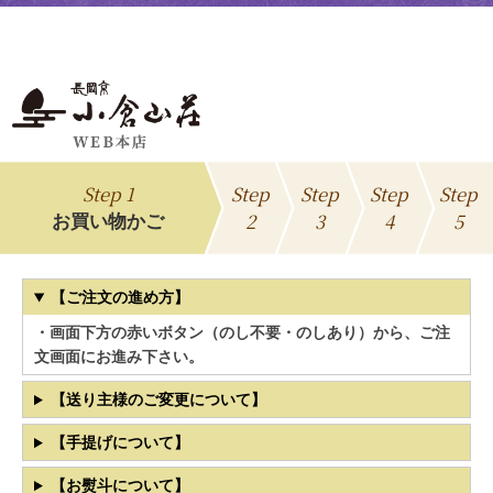
Step 1
Step
Step
Step
Step
2
3
4
5
お買い物かご
【ご注文の進め方】
・画面下方の赤いボタン（のし不要・のしあり）から、ご注
文画面にお進み下さい。
【送り主様のご変更について】
【手提げについて】
【お熨斗について】