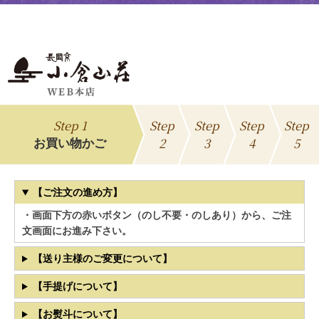
Step 1
Step
Step
Step
Step
2
3
4
5
お買い物かご
【ご注文の進め方】
・画面下方の赤いボタン（のし不要・のしあり）から、ご注
文画面にお進み下さい。
【送り主様のご変更について】
【手提げについて】
【お熨斗について】