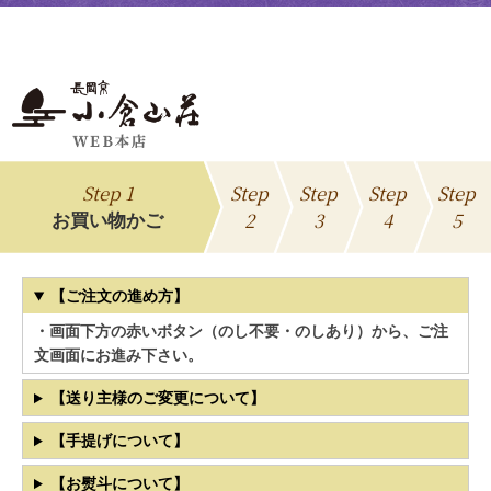
Step 1
Step
Step
Step
Step
2
3
4
5
お買い物かご
【ご注文の進め方】
・画面下方の赤いボタン（のし不要・のしあり）から、ご注
文画面にお進み下さい。
【送り主様のご変更について】
【手提げについて】
【お熨斗について】