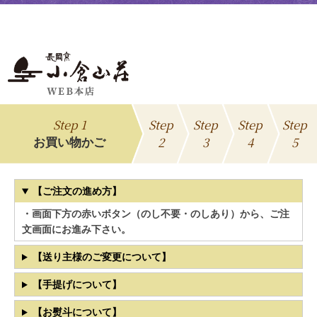
Step 1
Step
Step
Step
Step
2
3
4
5
お買い物かご
【ご注文の進め方】
・画面下方の赤いボタン（のし不要・のしあり）から、ご注
文画面にお進み下さい。
【送り主様のご変更について】
【手提げについて】
【お熨斗について】