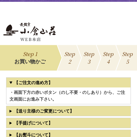
Step 1
Step
Step
Step
Step
2
3
4
5
お買い物かご
【ご注文の進め方】
・画面下方の赤いボタン（のし不要・のしあり）から、ご注
文画面にお進み下さい。
【送り主様のご変更について】
【手提げについて】
【お熨斗について】