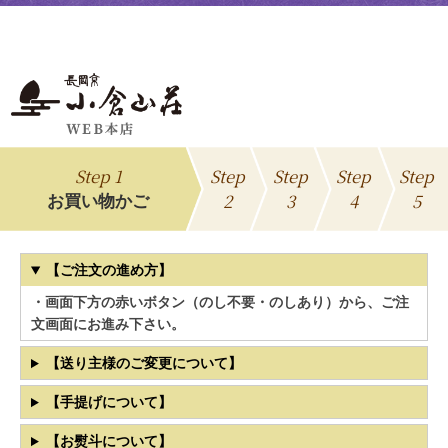
Step 1
Step
Step
Step
Step
2
3
4
5
お買い物かご
【ご注文の進め方】
・画面下方の赤いボタン（のし不要・のしあり）から、ご注
文画面にお進み下さい。
【送り主様のご変更について】
【手提げについて】
【お熨斗について】