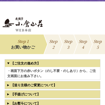
Step 1
Step
Step
Step
Step
2
3
4
5
お買い物かご
【ご注文の進め方】
・画面下方の赤いボタン（のし不要・のしあり）から、ご注
文画面にお進み下さい。
【送り主様のご変更について】
【手提げについて】
【お熨斗について】