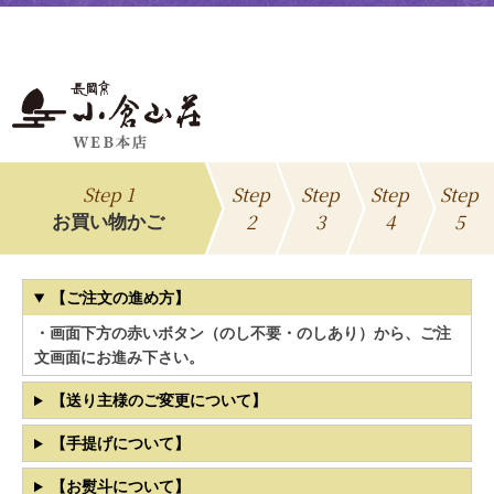
Step 1
Step
Step
Step
Step
2
3
4
5
お買い物かご
【ご注文の進め方】
・画面下方の赤いボタン（のし不要・のしあり）から、ご注
文画面にお進み下さい。
【送り主様のご変更について】
【手提げについて】
【お熨斗について】